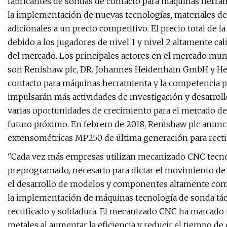
fabricantes de sondas de contacto para máquinas herra
la implementación de nuevas tecnologías, materiales de 
adicionales a un precio competitivo. El precio total de 
debido a los jugadores de nivel 1 y nivel 2 altamente cal
del mercado. Los principales actores en el mercado mu
son Renishaw plc, DR. Johannes Heidenhain GmbH y He
contacto para máquinas herramienta y la competencia pa
impulsarán más actividades de investigación y desarrollo 
varias oportunidades de crecimiento para el mercado d
futuro próximo. En febrero de 2018, Renishaw plc anunc
extensométricas MP250 de última generación para rectif
"Cada vez más empresas utilizan mecanizado CNC tecn
preprogramado, necesario para dictar el movimiento de
el desarrollo de modelos y componentes altamente com
la implementación de máquinas tecnología de sonda táct
rectificado y soldadura. El mecanizado CNC ha marcado 
metales al aumentar la eficiencia y reducir el tiempo de c