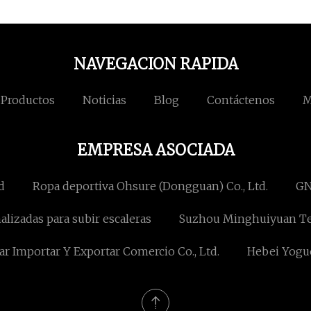
NAVEGACION RAPIDA
Productos
Noticias
Blog
Contáctenos
M
EMPRESA ASOCIADA
d
Ropa deportiva Ohsure (Dongguan) Co., Ltd.
GN
alizadas para subir escaleras
Suzhou Minghuiyuan Tec
sar Importar Y Exportar Comercio Co., Ltd.
Hebei Yogue