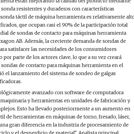
mienta están mejorando la calidad del producto mediante
sonda resistentes y duraderos con características
la sonda táctil de máquina herramienta es relativamente alt
ificados, que ocupan casi el 90% de la participación total
ndial de sondas de contacto para máquinas herramienta
xagon AB. Además, la creciente demanda de sondas de
ra satisfacer las necesidades de los consumidores
por parte de los actores clave, lo que a su vez creará
e sondas de contacto para máquinas herramienta en el
ió el lanzamiento del sistema de sondeo de galgas
icadoras.
ológicamente avanzado con software de computadora
 maquinaria y herramientas en unidades de fabricación y
plejos. Esto ha llevado posteriormente a un aumento en
il de herramientas en máquinas de torno, fresado, láser,
una gran diferencia en la industria de procesamiento de
iclo y el desperdicio de material", Analista principal,